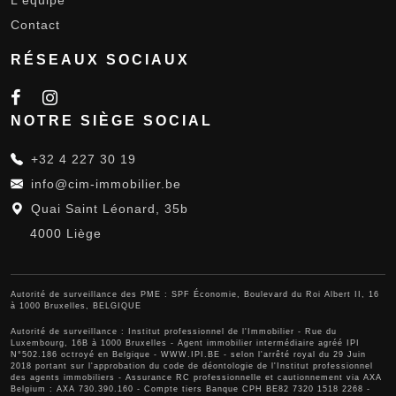
L'équipe
Contact
RÉSEAUX SOCIAUX
NOTRE SIÈGE SOCIAL
+32 4 227 30 19
info@cim-immobilier.be
Quai Saint Léonard, 35b
4000 Liège
Autorité de surveillance des PME : SPF Économie, Boulevard du Roi Albert II, 16
à 1000 Bruxelles, BELGIQUE
Autorité de surveillance :
Institut professionnel de l'Immobilier
- Rue du
Luxembourg, 16B à 1000 Bruxelles - Agent immobilier intermédiaire agréé IPI
N°502.186 octroyé en Belgique -
WWW.IPI.BE
- selon l'arrêté royal du 29 Juin
2018 portant sur l'approbation
du code de déontologie de l'Institut professionnel
des agents immobiliers
- Assurance RC professionnelle et cautionnement via AXA
Belgium : AXA 730.390.160 - Compte tiers Banque CPH BE82 7320 1518 2268 -